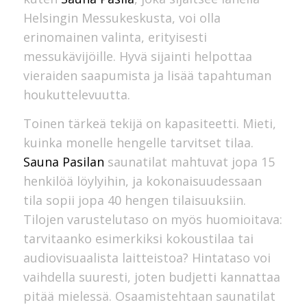
Helsingin Messukeskusta, voi olla
erinomainen valinta, erityisesti
messukävijöille. Hyvä sijainti helpottaa
vieraiden saapumista ja lisää tapahtuman
houkuttelevuutta.
Toinen tärkeä tekijä on kapasiteetti. Mieti,
kuinka monelle hengelle tarvitset tilaa.
Sauna Pasilan
saunatilat mahtuvat jopa 15
henkilöä löylyihin, ja kokonaisuudessaan
tila sopii jopa 40 hengen tilaisuuksiin.
Tilojen varustelutaso on myös huomioitava:
tarvitaanko esimerkiksi kokoustilaa tai
audiovisuaalista laitteistoa? Hintataso voi
vaihdella suuresti, joten budjetti kannattaa
pitää mielessä. Osaamistehtaan saunatilat