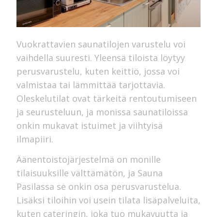
Vuokrattavien saunatilojen varustelu voi
vaihdella suuresti. Yleensä tiloista löytyy
perusvarustelu, kuten keittiö, jossa voi
valmistaa tai lämmittää tarjottavia.
Oleskelutilat ovat tärkeitä rentoutumiseen
ja seurusteluun, ja monissa saunatiloissa
onkin mukavat istuimet ja viihtyisä
ilmapiiri.
Äänentoistojärjestelmä on monille
tilaisuuksille välttämätön, ja Sauna
Pasilassa se onkin osa perusvarustelua.
Lisäksi tiloihin voi usein tilata lisäpalveluita,
kuten cateringin, joka tuo mukavuutta ja