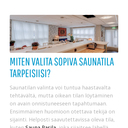
MITEN VALITA SOPIVA SAUNATILA
TARPEISIISI?
Saunatilan valinta voi tuntua haastavalta
tehtävältä, mutta oikean tilan löytäminen
on avain onnistuneeseen tapahtumaan.
Ensimmäinen huomioon otettava tekijä on
sijainti. Helposti saavutettavissa oleva tila,
kuten
Sauna Pasila
, joka sijaitsee lähellä