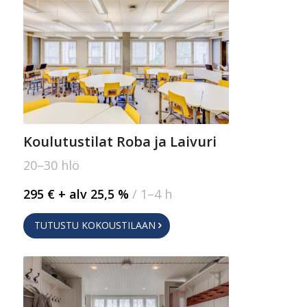
Koulutustilat Roba ja Laivuri
20–30 hlö
295 € + alv 25,5 %
/ 1–4 h
TUTUSTU KOKOUSTILAAN