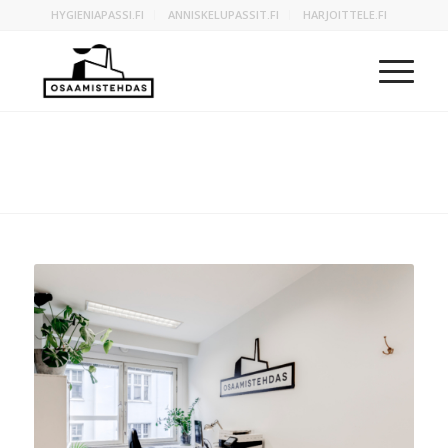
HYGIENIAPASSI.FI
ANNISKELUPASSIT.FI
HARJOITTELE.FI