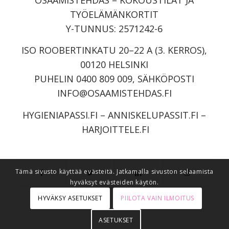
TYÖELÄMÄNKORTIT
Y-TUNNUS: 2571242-6
ISO ROOBERTINKATU 20–22 A (3. KERROS),
00120 HELSINKI
PUHELIN 0400 809 009, SÄHKÖPOSTI
INFO@OSAAMISTEHDAS.FI
HYGIENIAPASSI.FI
–
ANNISKELUPASSIT.FI
–
HARJOITTELE.FI
Tämä sivusto käyttää evästeitä. Jatkamalla sivuston selaamista
hyväksyt evästeiden käytön.
HYVÄKSY ASETUKSET
PIILOTA VAIN ILMOITUS
ASETUKSET