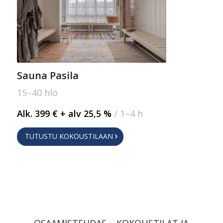
Sauna Pasila
15–40 hlö
Alk. 399 € + alv 25,5 %
/ 1–4 h
TUTUSTU KOKOUSTILAAN
OSAAMISTEHDAS – KOKOUSTILAT JA