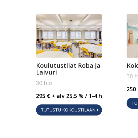
Koulutustilat Roba ja
Kok
Laivuri
30 h
30 hlö
250 
295 € + alv 25,5 % / 1-4 h
TU
TUTUSTU KOKOUSTILAAN