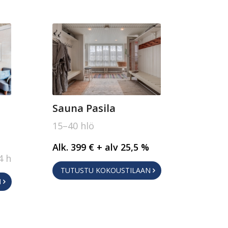
Sauna Pasila
15–40 hlö
Alk. 399 € + alv 25,5 %
4 h
TUTUSTU KOKOUSTILAAN
N