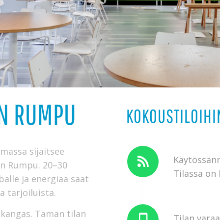
AN RUMPU
KOKOUSTILOIHI
massa sijaitsee
Käytössänne
ban Rumpu. 20–30
Tilassa on
alle ja energiaa saat
 tarjoiluista.
okangas. Tämän tilan
Tilan varaa