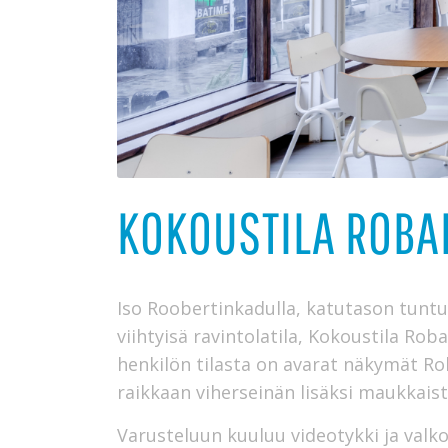
KOKOUSTILA ROB
Iso Roobertinkadulla, katutason tuntu
viihtyisä ravintolatila, Kokoustila Ro
henkilön tilasta on avarat näkymät Rob
raikkaan viherseinän lisäksi maukkaista
Varusteluun kuuluu videotykki ja valk