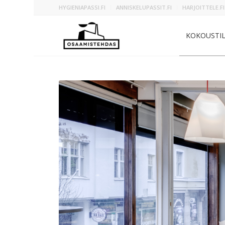
HYGIENIAPASSI.FI
ANNISKELUPASSIT.FI
HARJOITTELE.FI
KOKOUSTI