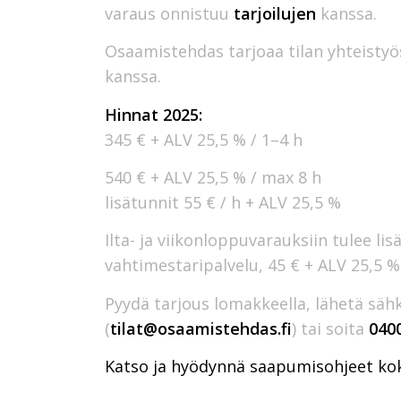
varaus onnistuu
tarjoilujen
kanssa.
Osaamistehdas tarjoaa tilan yhteistyö
kanssa.
Hinnat 2025:
345 € + ALV 25,5 % / 1–4 h
540 € + ALV 25,5 % / max 8 h
lisätunnit 55 € / h + ALV 25,5 %
Ilta- ja viikonloppuvarauksiin tulee lisä
vahtimestaripalvelu, 45 € + ALV 25,5 % 
Pyydä tarjous lomakkeella, lähetä säh
(
tilat@osaamistehdas.fi
) tai soita
040
Katso ja hyödynnä saapumisohjeet ko