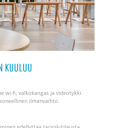
N KUULUU
 wi-fi, valkokangas ja videotykki.
 koneellinen ilmanvaihto.
minen edellyttää tarjoilutilausta.