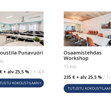
oustila Punavuori
Osaamistehdas
Workshop
lö
15 hlö
€ + alv 25,5 %
/ 1–4 h
235 € + alv 25,5 %
/ 1-
TUSTU KOKOUSTILAAN
TUTUSTU KOKOUSTILAA