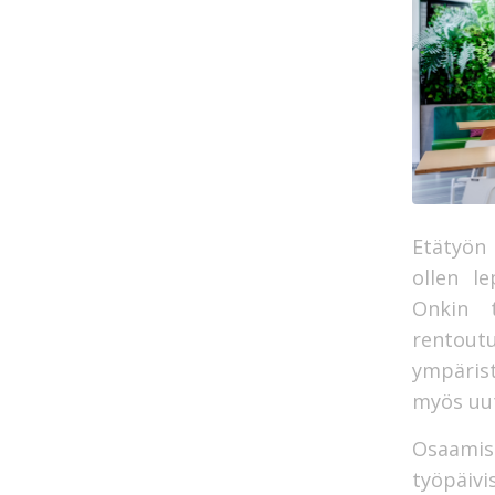
Etätyön
ollen l
Onkin t
rentout
ympärist
myös uu
Osaamist
työpäivi