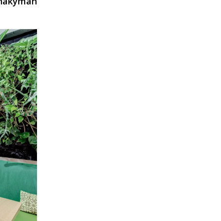
 näkymän