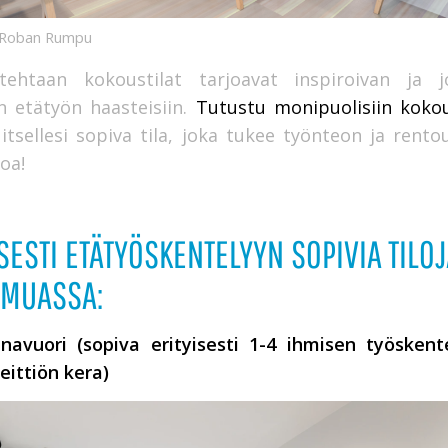
a Roban Rumpu
tehtaan kokoustilat tarjoavat inspiroivan ja j
n etätyön haasteisiin.
Tutustu monipuolisiin kokou
 itsellesi sopiva tila, joka tukee työnteon ja rent
oa!
SESTI ETÄTYÖSKENTELYYN SOPIVIA TILO
MUASSA:
navuori (sopiva erityisesti 1-4 ihmisen työskente
eittiön kera)