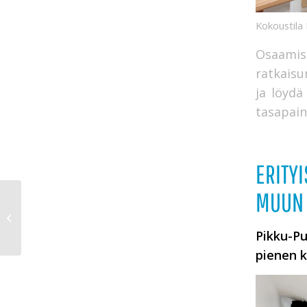
Kokoustil
Osaamis
ratkaisu
ja löydä
tasapain
ERITYI
MUUN 
Luentoja, ryhmätöitä ja
käytännön
harjoituksia –
Pikku-Pu
Europass Teacher
pienen k
Academy...