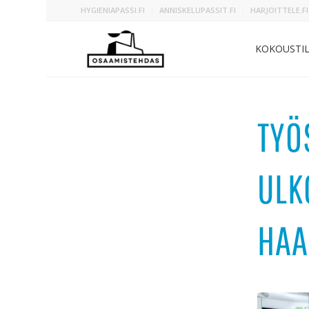
HYGIENIAPASSI.FI
ANNISKELUPASSIT.FI
HARJOITTELE.FI
KOKOUSTI
TYÖ
ULK
HAA