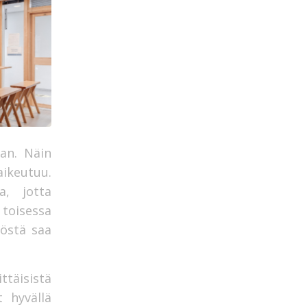
an. Näin
ikeutuu.
a, jotta
toisessa
töstä saa
ttäisistä
t hyvällä