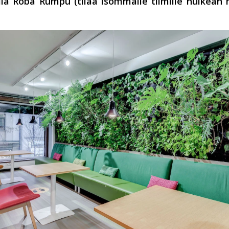
ila Roba Rumpu (tilaa isommalle tiimille huikean