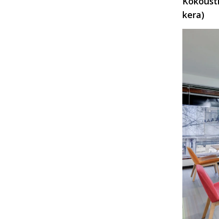
Kokoust
kera)