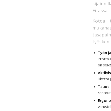
sijainn
Eirassa.
Kotoa t
mukanaa
tasapain
työskent
Työn j
irrotta
on selke
Aktiivi
liikettä
Tauot
rentout
Ergon
varust