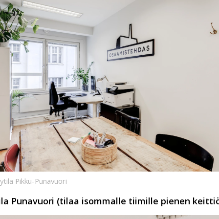
ytila Pikku-Punavuori
la Punavuori (tilaa isommalle tiimille pienen keitti