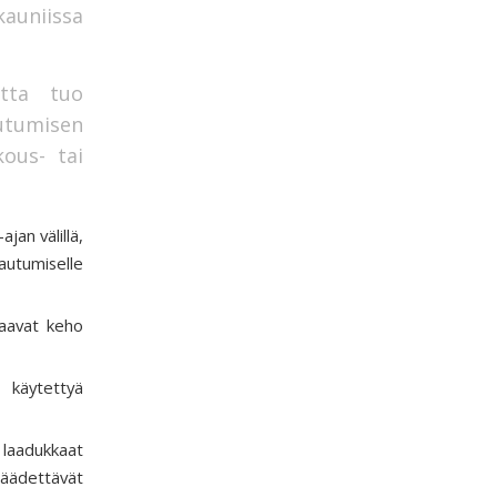
auniissa
utta tuo
utumisen
kous- tai
jan välillä,
autumiselle
 saavat keho
 käytettyä
laadukkaat
ädettävät