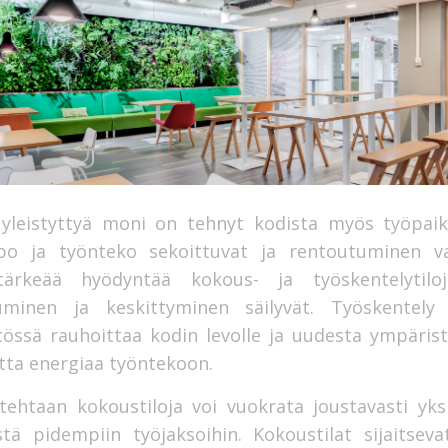
 yleistyttyä moni on tehnyt kodista myös työpaik
epo ja työnteko sekoittuvat ja rentoutuminen va
ärkeää hyödyntää kokous- ja työskentelytiloj
uminen ja keskittyminen säilyvät. Työskentely 
össä rauhoittaa kodin levolle ja uudesta ympäris
tta energiaa työntekoon.
ehtaan kokoustiloja voi vuokrata joustavasti yksi
stä pidempiin työjaksoihin. Kokoustilat sijaitseva