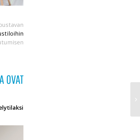
oustavan
stiloihin
outumisen
JA OVAT
lytilaksi