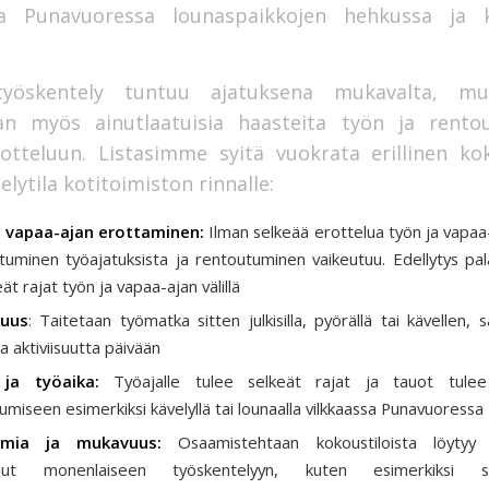
illa Punavuoressa lounaspaikkojen hehkussa ja k
yöskentely tuntuu ajatuksena mukavalta, m
n myös ainutlaatuisia haasteita työn ja rento
otteluun. Listasimme syitä vuokrata erillinen ko
elytila kotitoimiston rinnalle:
a vapaa-ajan erottaminen:
Ilman selkeää erottelua työn ja vapaa-a
utuminen työajatuksista ja rentoutuminen vaikeutuu. Edellytys pal
ät rajat työn ja vapaa-ajan välillä
suus
: Taitetaan työmatka sitten julkisilla, pyörällä tai kävellen,
 ja aktiviisuutta päivään
 ja työaika:
Työajalle tulee selkeät rajat ja tauot tulee
umiseen esimerkiksi kävelyllä tai lounaalla vilkkaassa Punavuoressa
omia ja mukavuus:
Osaamistehtaan kokoustiloista löytyy 
elut monenlaiseen työskentelyyn, kuten esimerkiksi sä