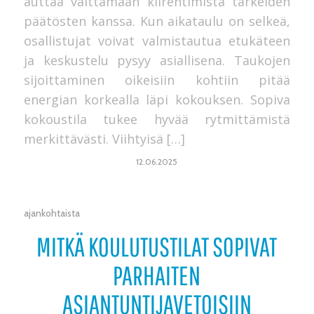
auttaa välttämään kiirehtimistä tärkeiden
päätösten kanssa. Kun aikataulu on selkeä,
osallistujat voivat valmistautua etukäteen
ja keskustelu pysyy asiallisena. Taukojen
sijoittaminen oikeisiin kohtiin pitää
energian korkealla läpi kokouksen. Sopiva
kokoustila tukee hyvää rytmittämistä
merkittävästi. Viihtyisä […]
12.06.2025
ajankohtaista
MITKÄ KOULUTUSTILAT SOPIVAT
PARHAITEN
ASIANTUNTIJAVETOISIIN