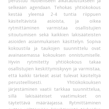
perustuu huolelliseen aikataulutukseen ja
selkeään agendaan. Tehokas yhtiökokous
kestää yleensä 2-4 tuntia riippuen
käsiteltävistä asioista, ja oikea
rytmittäminen varmistaa osallistujien
sitoutumisen sekä kaikkien lakisääteisten
asioiden asianmukaisen käsittelyn. Sopiva
kokoustila ja taukojen suunnittelu ovat
avainasemassa kokouksen onnistumiselle.
Hyvin rytmitetty yhtiökokous takaa
osallistujien keskittymiskyvyn ja varmistaa,
että kaikki tärkeät asiat tulevat käsiteltyä
perusteellisesti. Yhtiökokouksen
järjestäminen vaatii tarkkaa suunnittelua,
sillä lakisääteiset vaatimukset on
täytettävä määräajassa. Rytmittäminen