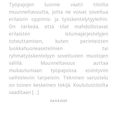
Työpajojen luonne vaatii tiloilta
muunneltavuutta, jotta ne voivat soveltua
erilaisiin oppimis- ja työskentelytyyleihin.
On tärkeää, että tilat mahdollistavat
erilaisten istumajärjestelyjen
toteuttamisen, kuten perinteisten
luokkahuoneasetelmien tai
ryhmätyöskentelyyn soveltuvien muotojen
välillä. Muunneltavuus auttaa
mukautumaan työpajoissa esiintyviin
vaihteleviin tarpeisiin. Tekninen varustelu
on toinen keskeinen tekijä. Koulutustiloilta
vaaditaan […]
04.04.2025