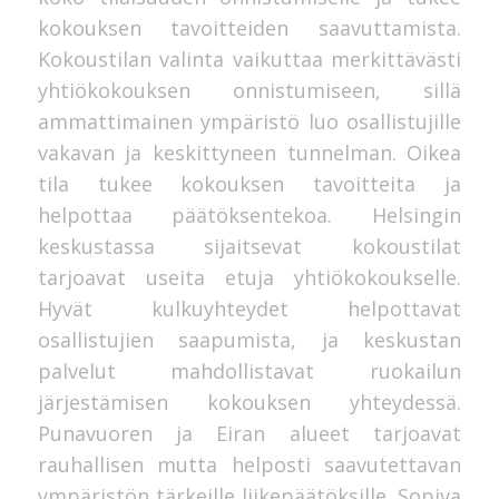
kokouksen tavoitteiden saavuttamista.
Kokoustilan valinta vaikuttaa merkittävästi
yhtiökokouksen onnistumiseen, sillä
ammattimainen ympäristö luo osallistujille
vakavan ja keskittyneen tunnelman. Oikea
tila tukee kokouksen tavoitteita ja
helpottaa päätöksentekoa. Helsingin
keskustassa sijaitsevat kokoustilat
tarjoavat useita etuja yhtiökokoukselle.
Hyvät kulkuyhteydet helpottavat
osallistujien saapumista, ja keskustan
palvelut mahdollistavat ruokailun
järjestämisen kokouksen yhteydessä.
Punavuoren ja Eiran alueet tarjoavat
rauhallisen mutta helposti saavutettavan
ympäristön tärkeille liikepäätöksille. Sopiva