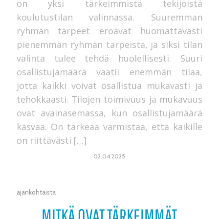
on yksi tärkeimmistä tekijöistä
koulutustilan valinnassa. Suuremman
ryhmän tarpeet eroavat huomattavasti
pienemmän ryhmän tarpeista, ja siksi tilan
valinta tulee tehdä huolellisesti. Suuri
osallistujamäärä vaatii enemmän tilaa,
jotta kaikki voivat osallistua mukavasti ja
tehokkaasti. Tilojen toimivuus ja mukavuus
ovat avainasemassa, kun osallistujamäärä
kasvaa. On tärkeää varmistaa, että kaikille
on riittävästi […]
02.04.2025
ajankohtaista
MITKÄ OVAT TÄRKEIMMÄT