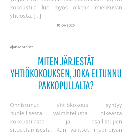
kokoustila luo myös oikean mielikuvan
yhtiöstä. […]
18.06.2025
ajankohtaista
MITEN JÄRJESTÄT
YHTIÖKOKOUKSEN, JOKA EI TUNNU
PAKKOPULLALTA?
Onnistunut yhtiökokous syntyy
huolellisesta valmistelusta, oikeasta
kokoustilasta ja osallistujien
sitouttamisesta. Kun valitset inspiroivan