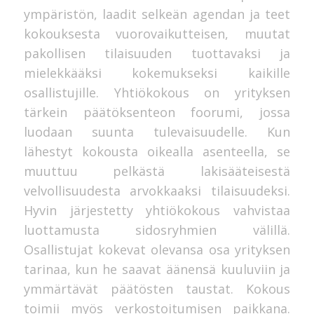
ympäristön, laadit selkeän agendan ja teet
kokouksesta vuorovaikutteisen, muutat
pakollisen tilaisuuden tuottavaksi ja
mielekkääksi kokemukseksi kaikille
osallistujille. Yhtiökokous on yrityksen
tärkein päätöksenteon foorumi, jossa
luodaan suunta tulevaisuudelle. Kun
lähestyt kokousta oikealla asenteella, se
muuttuu pelkästä lakisääteisestä
velvollisuudesta arvokkaaksi tilaisuudeksi.
Hyvin järjestetty yhtiökokous vahvistaa
luottamusta sidosryhmien välillä.
Osallistujat kokevat olevansa osa yrityksen
tarinaa, kun he saavat äänensä kuuluviin ja
ymmärtävät päätösten taustat. Kokous
toimii myös verkostoitumisen paikkana.