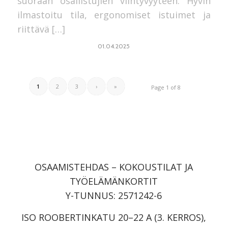
suoraan osallistujien viihtyvyyteen. Hyvin
ilmastoitu tila, ergonomiset istuimet ja
riittävä […]
01.04.2025
1
2
3
›
»
Page 1 of 8
OSAAMISTEHDAS – KOKOUSTILAT JA
TYÖELÄMÄNKORTIT
Y-TUNNUS: 2571242-6
ISO ROOBERTINKATU 20–22 A (3. KERROS),