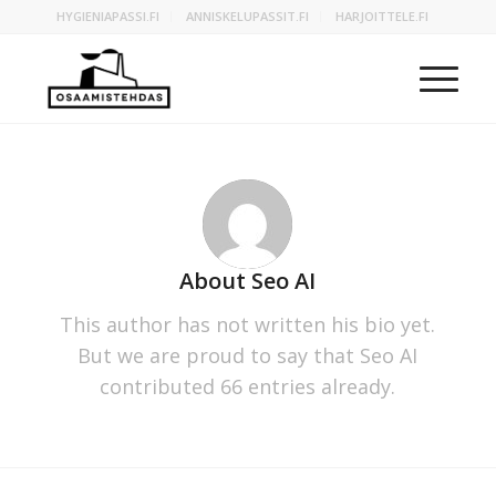
HYGIENIAPASSI.FI
ANNISKELUPASSIT.FI
HARJOITTELE.FI
About
Seo AI
This author has not written his bio yet.
But we are proud to say that
Seo AI
contributed 66 entries already.