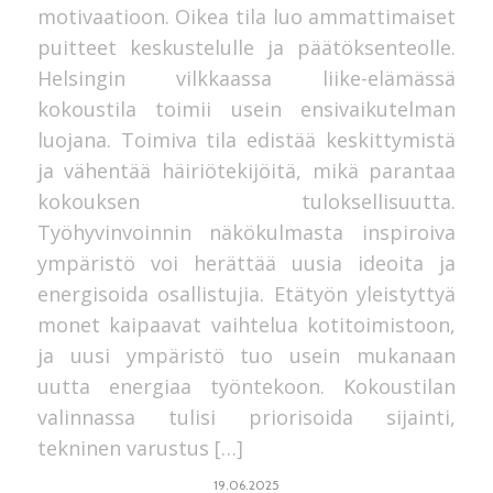
motivaatioon. Oikea tila luo ammattimaiset
puitteet keskustelulle ja päätöksenteolle.
Helsingin vilkkaassa liike-elämässä
kokoustila toimii usein ensivaikutelman
luojana. Toimiva tila edistää keskittymistä
ja vähentää häiriötekijöitä, mikä parantaa
kokouksen tuloksellisuutta.
Työhyvinvoinnin näkökulmasta inspiroiva
ympäristö voi herättää uusia ideoita ja
energisoida osallistujia. Etätyön yleistyttyä
monet kaipaavat vaihtelua kotitoimistoon,
ja uusi ympäristö tuo usein mukanaan
uutta energiaa työntekoon. Kokoustilan
valinnassa tulisi priorisoida sijainti,
tekninen varustus […]
19.06.2025