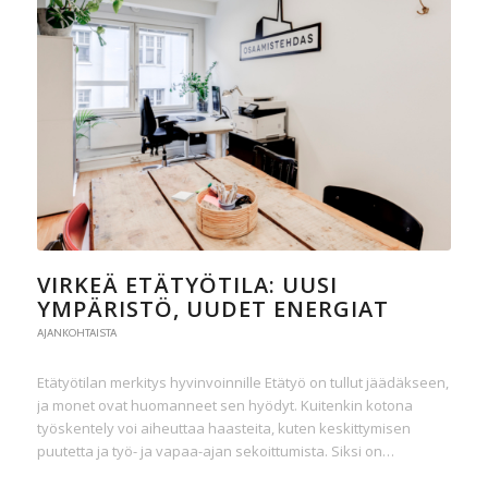
VIRKEÄ ETÄTYÖTILA: UUSI
YMPÄRISTÖ, UUDET ENERGIAT
AJANKOHTAISTA
Etätyötilan merkitys hyvinvoinnille Etätyö on tullut jäädäkseen,
ja monet ovat huomanneet sen hyödyt. Kuitenkin kotona
työskentely voi aiheuttaa haasteita, kuten keskittymisen
puutetta ja työ- ja vapaa-ajan sekoittumista. Siksi on…