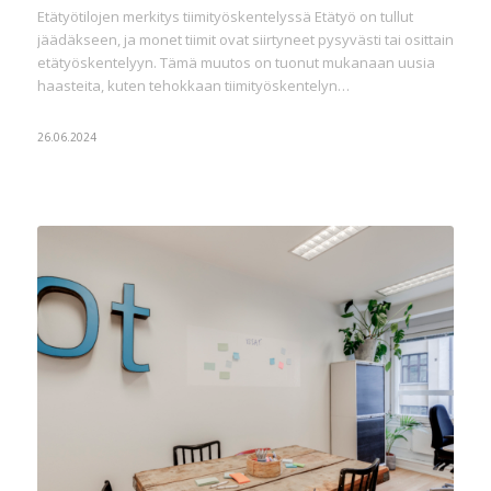
Etätyötilojen merkitys tiimityöskentelyssä Etätyö on tullut
jäädäkseen, ja monet tiimit ovat siirtyneet pysyvästi tai osittain
etätyöskentelyyn. Tämä muutos on tuonut mukanaan uusia
haasteita, kuten tehokkaan tiimityöskentelyn…
26.06.2024