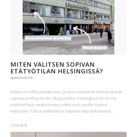
MITEN VALITSEN SOPIVAN
ETÄTYÖTILAN HELSINGISSÄ?
AJANKOHTAISTA
Etätyö on tullut jäädäkseen, ja yhä useammat meistä etsivät
sopivia työtiloja kodin ulkopuolelta. Helsingissä on monia
vaihtoehtoja, mutta kuinka valita juuri sinulle sopiva
etätyötila? Tässä artikkelissa käymme läpi tärkeimmät…
11.06.2024