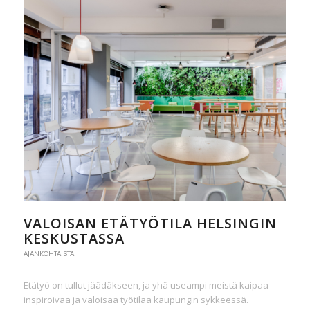
VALOISAN ETÄTYÖTILA HELSINGIN
KESKUSTASSA
AJANKOHTAISTA
Etätyö on tullut jäädäkseen, ja yhä useampi meistä kaipaa
inspiroivaa ja valoisaa työtilaa kaupungin sykkeessä.