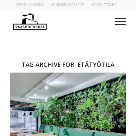
HYGIENIAPASSI.FI
ANNISKELUPASSIT.FI
HARJOITTELE.FI
TAG ARCHIVE FOR:
ETÄTYÖTILA