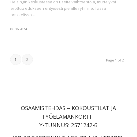
Helsingin keskustassa on useita vaihtoehtoja, mutta yksi
erottuu edukseen erityisesti pienille ryhmille. Tässä
artikkelissa…
06.06.2024
1
2
Page 1 of 2
OSAAMISTEHDAS – KOKOUSTILAT JA
TYÖELÄMÄNKORTIT
Y-TUNNUS: 2571242-6