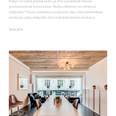
Etätyö on tullut jäädäkseen, ja yhä useammat meistä
työskentelevät kotoa käsin. Mutta millainen on viihtyisä
etätyötila? Tässä artikkelissa käymme läpi, mitä elementtejä
tarvitaan, jotta etätyötila olisi mahdollisimman mukava…
18.06.2024