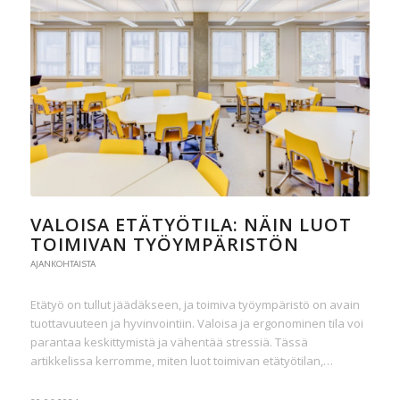
VALOISA ETÄTYÖTILA: NÄIN LUOT
TOIMIVAN TYÖYMPÄRISTÖN
AJANKOHTAISTA
Etätyö on tullut jäädäkseen, ja toimiva työympäristö on avain
tuottavuuteen ja hyvinvointiin. Valoisa ja ergonominen tila voi
parantaa keskittymistä ja vähentää stressiä. Tässä
artikkelissa kerromme, miten luot toimivan etätyötilan,…