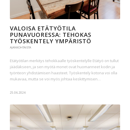
VALOISA ETÄTYÖTILA
PUNAVUORESSA: TEHOKAS
TYÖSKENTELY YMPÄRISTÖ
AJANKOHTAISTA
Etätyötilan merkitys tehokkaalle työskentelylle Etätyö on tullut
jäädäkseen, ja sen myötä monet ovat huomanneet kodin ja
työnteon yhdistämisen haasteet. Työskentely kotona voi olla
mukavaa, mutta se voi myös johtaa keskittymisen…
25.06.2024