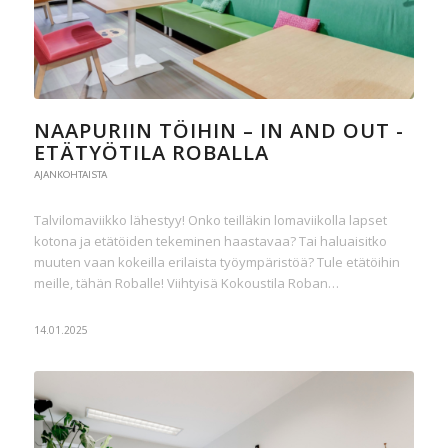
NAAPURIIN TÖIHIN – IN AND OUT -
ETÄTYÖTILA ROBALLA
AJANKOHTAISTA
Talvilomaviikko lähestyy! Onko teilläkin lomaviikolla lapset
kotona ja etätöiden tekeminen haastavaa? Tai haluaisitko
muuten vaan kokeilla erilaista työympäristöä? Tule etätöihin
meille, tähän Roballe! Viihtyisä Kokoustila Roban…
14.01.2025